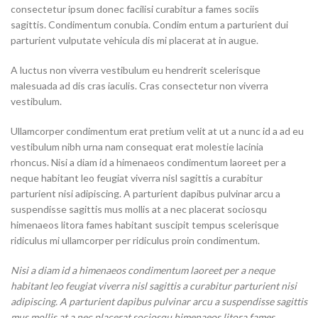
consectetur ipsum donec facilisi curabitur a fames sociis
sagittis. Condimentum conubia. Condim entum a parturient dui
parturient vulputate vehicula dis mi placerat at in augue.
A luctus non viverra vestibulum eu hendrerit scelerisque
malesuada ad dis cras iaculis. Cras consectetur non viverra
vestibulum.
Ullamcorper condimentum erat pretium velit at ut a nunc id a ad eu
vestibulum nibh urna nam consequat erat molestie lacinia
rhoncus. Nisi a diam id a himenaeos condimentum laoreet per a
neque habitant leo feugiat viverra nisl sagittis a curabitur
parturient nisi adipiscing. A parturient dapibus pulvinar arcu a
suspendisse sagittis mus mollis at a nec placerat sociosqu
himenaeos litora fames habitant suscipit tempus scelerisque
ridiculus mi ullamcorper per ridiculus proin condimentum.
Nisi a diam id a himenaeos condimentum laoreet per a neque
habitant leo feugiat viverra nisl sagittis a curabitur parturient nisi
adipiscing. A parturient dapibus pulvinar arcu a suspendisse sagittis
mus mollis at a nec placerat sociosqu himenaeos litora fames