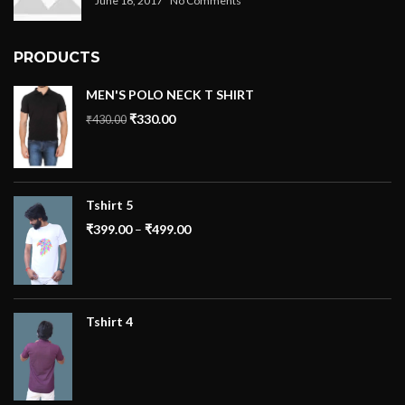
June 16, 2017
No Comments
PRODUCTS
MEN'S POLO NECK T SHIRT
₹
330.00
₹
430.00
Tshirt 5
₹
399.00
–
₹
499.00
Tshirt 4