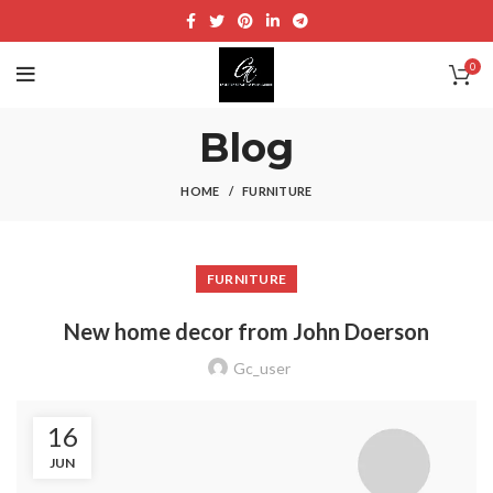
0
Blog
HOME
FURNITURE
FURNITURE
New home decor from John Doerson
Gc_user
16
JUN